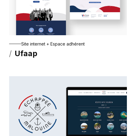
Site internet + Espace adhérent
Ufaap