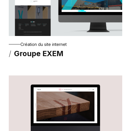
Création du site internet
Groupe EXEM