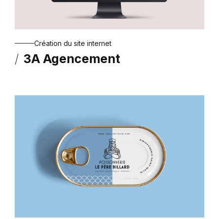
Création du site internet
3A Agencement