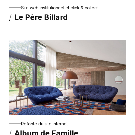
Site web institutionnel et click & collect
Le Père Billard
Refonte du site internet
Album de Famille