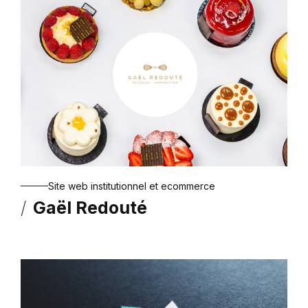
Site web institutionnel et ecommerce
Gaël Redouté