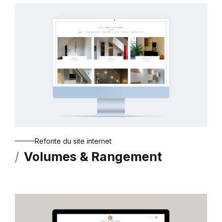
Refonte du site internet
Volumes & Rangement