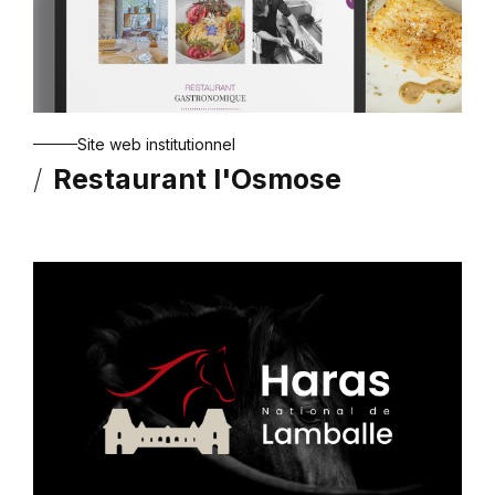
Site web institutionnel
Restaurant l'Osmose