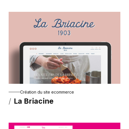
Création du site ecommerce
La Briacine