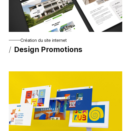
Création du site internet
Design Promotions